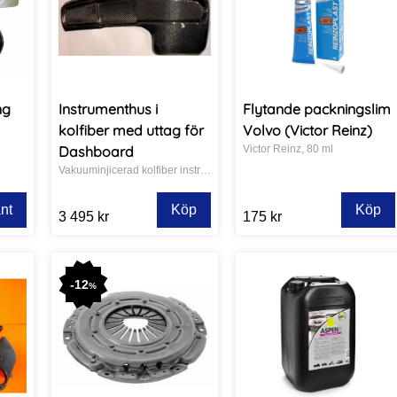
ng
Instrumenthus i
Flytande packningslim
kolfiber med uttag för
Volvo (Victor Reinz)
Dashboard
Victor Reinz, 80 ml
Vakuuminjicerad kolfiber instrumentering.
ant
Köp
Köp
3 495 kr
175 kr
-
12
%