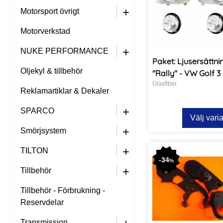
Motorsport övrigt
+
Motorverkstad
NUKE PERFORMANCE
+
Paket: Ljusersättni
Oljekyl & tillbehör
"Rally" - VW Golf 3
Glasfiber
Reklamartiklar & Dekaler
SPARCO
+
Välj vari
Smörjsystem
+
TILTON
+
-
34
%
Tillbehör
+
Tillbehör - Förbrukning -
Reservdelar
Transmission
+