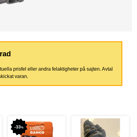
rad
ella prisfel eller andra felaktigheter på sajten. Avtal
skickat varan.
-
33
%