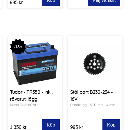
Köp
Välj variant
995 kr
-
18
%
Tudor - TR350 - inkl.
Ställbart B230-234 -
råvarutillägg.
16V
Marin Dual 80 AH
Rundkugg - STD rem 24 mm
Köp
Köp
1 350 kr
995 kr