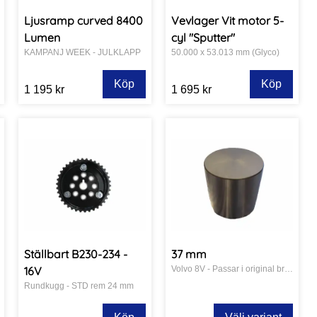
Ljusramp curved 8400
Vevlager Vit motor 5-
Lumen
cyl "Sputter"
KAMPANJ WEEK - JULKLAPP
50.000 x 53.013 mm (Glyco)
Köp
Köp
1 195 kr
1 695 kr
Ställbart B230-234 -
37 mm
16V
Volvo 8V - Passar i original brunnar
Rundkugg - STD rem 24 mm