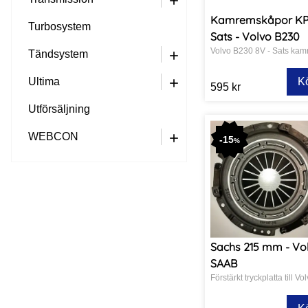
Kamremskåpor KP
Turbosystem
Sats - Volvo B230
Tändsystem
+
K
Ultima
+
595 kr
Utförsäljning
WEBCON
+
-
15
%
Sachs 215 mm - Vol
SAAB