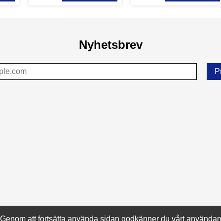
Nyhetsbrev
P
Copyright 2022 © ACM Autoparts & Tools Supply AB
e. Genom att fortsätta använda sidan godkänner du vårt använda