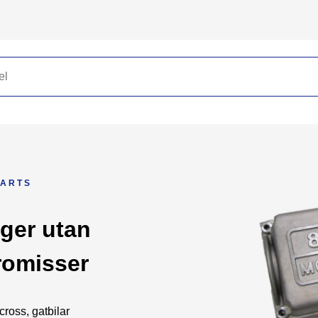
PARTS
ger utan
omisser
ycross, gatbilar