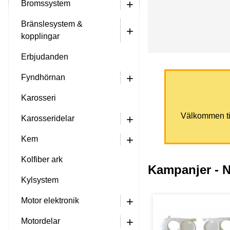
Bromssystem
+
Bränslesystem &
+
kopplingar
Erbjudanden
Fyndhörnan
+
Karosseri
Välkommen till
Karosseridelar
+
Kem
+
Kolfiber ark
Kampanjer - N
Kylsystem
Motor elektronik
+
Motordelar
+