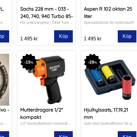
L.
Sachs 228 mm - 033 -
Aspen R 102 oktan 25
240, 740, 940 Turbo 85-
liter
Volvo B230 8V - Sats kamremskåpa.
För pottsvänghjul - OEM Turbo koppling
Specialbränsle för motorsport!
öp
Köp
Köp
1 495 kr
1 495 kr
-
15
-
28
%
%
vo -
Mutterdragare 1/2"
Hjulhylssats, 17,19,21
kompakt
mm
Förstärkt tryckplatta till Volvo Saab med plant svänghjul 215 mm.
1/2" tryckluftsdriven minimutterdragare för trånga utrymmen
Sats med hjulkrafthylsor för god åtkomlighet