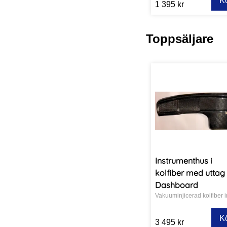
K
1 395 kr
Toppsäljare
Instrumenthus i
kolfiber med uttag 
Dashboard
K
3 495 kr