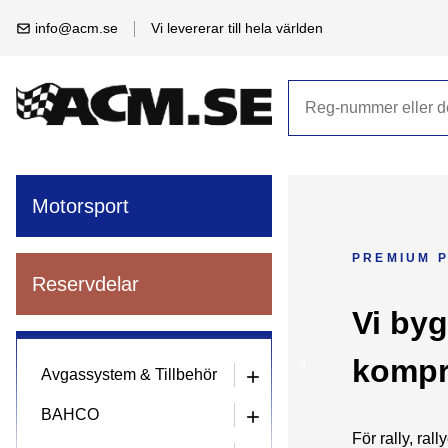
info@acm.se
Vi levererar till hela världen
Motorsport
PREMIUM 
Reservdelar
Vi byg
kompr
Avgassystem & Tillbehör
+
BAHCO
+
För rally, rall