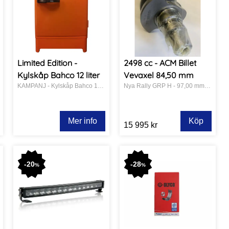
Limited Edition -
2498 cc - ACM Billet
Kylskåp Bahco 12 liter
Vevaxel 84,50 mm
KAMPANJ - Kylskåp Bahco 12 liter.
Nya Rally GRP H - 97,00 mm cylinderborr.
Mer info
Köp
15 995 kr
-
20
-
28
%
%