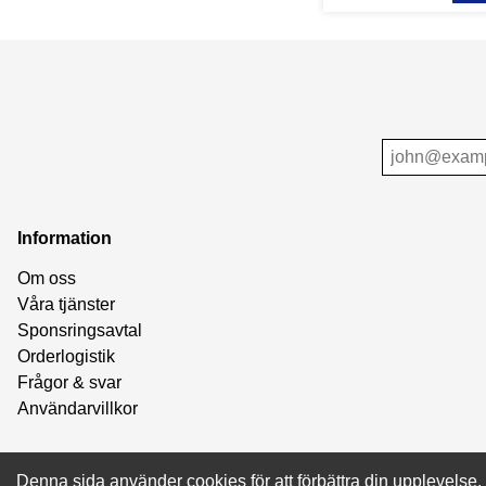
Information
Om oss
Våra tjänster
Sponsringsavtal
Orderlogistik
Frågor & svar
Användarvillkor
Denna sida använder cookies för att förbättra din upplevels