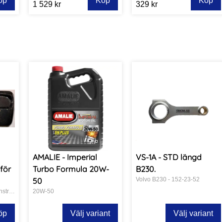
öp
Köp
Köp
1 529 kr
329 kr
AMALIE - Imperial
VS-1A - STD längd
för
Turbo Formula 20W-
B230.
50
Volvo B230 - 152-23-52
Vakuuminjicerad kolfiber instrumentering.
20W-50
öp
Välj variant
Välj variant