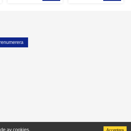
renumerera
nde av cookies.
Acceptera